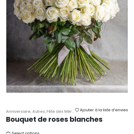
Ajouter à la liste d’envies
Anniversaire
,
Autres
,
Fête des Mères
,
Mariage
,
Naissance
,
Remerc
Bouquet de roses blanches
Select options