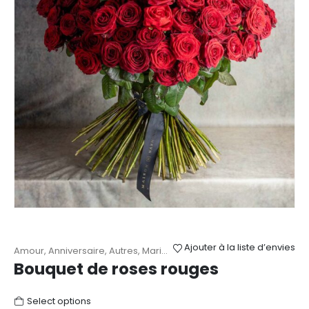
Ajouter à la liste d’envies
Amour
,
Anniversaire
,
Autres
,
Mariage
,
Roses
,
Saint-Valentin
Bouquet de roses rouges
Select options