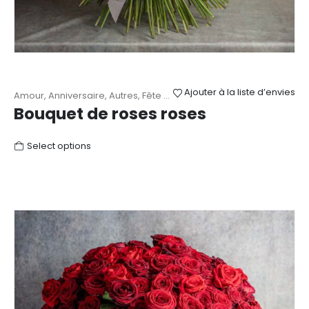
Ajouter à la liste d’envies
Amour
,
Anniversaire
,
Autres
,
Fête des Mères
,
Mariage
,
Naissance
,
Bouquet de roses roses
Select options