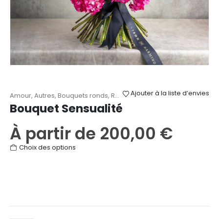
produit
Ajouter à la liste d’envies
Amour
,
Autres
,
Bouquets ronds
,
Roses
,
Saint-Valentin
Bouquet Sensualité
À partir de
200,00
€
Ce
Choix des options
produit
a
plusieurs
variations.
Les
options