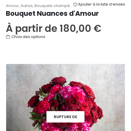
Ajouter à la liste d’envies
Amour
,
Autres
,
Bouquets champêtres
,
Roses
,
Saint-Valentin
Bouquet Nuances d'Amour
À partir de
180,00
€
Ce
Choix des options
produit
a
plusieurs
variations.
Les
options
peuvent
être
choisies
sur
la
RUPTURE DE
page
du
STOCK