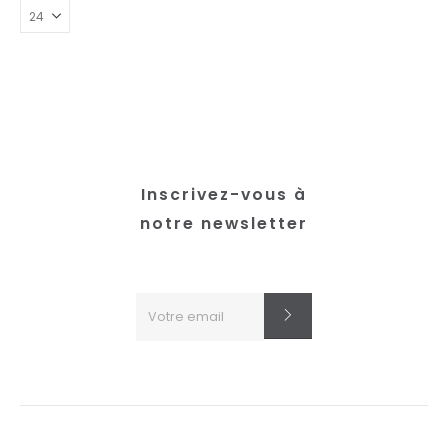
peuvent
être
choisies
sur
la
page
du
produit
Inscrivez-vous à
notre newsletter