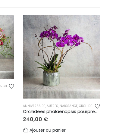
MPÊTRES
,
REMERCIEMENTS
ANNIVERSAIRE
,
AUTRES
,
NAISSANCE
,
ORCHIDÉES
,
REMERCIEMENTS
Orchidées phalaenopsis pourpres 4 tiges
240,00
€
Ajouter au panier