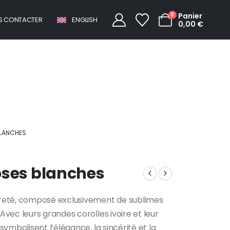
0
Panier
S CONTACTER
ENGLISH
0,00
€
Bouquet de roses blanches
BLANCHES
oses blanches
reté, composé exclusivement de sublimes
vec leurs grandes corolles ivoire et leur
ymbolisent l’élégance, la sincérité et la