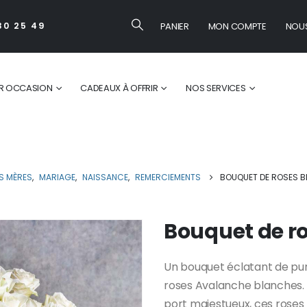
PANIER
MON COMPTE
NOU
30 25 49
R OCCASION
CADEAUX À OFFRIR
NOS SERVICES
ES MÈRES
,
MARIAGE
,
NAISSANCE
,
REMERCIEMENTS
BOUQUET DE ROSES 
Bouquet de r
Un bouquet éclatant de pu
roses Avalanche blanches. A
port majestueux, ces roses s