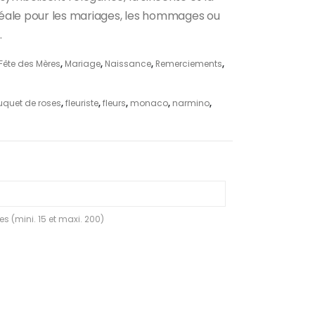
idéale pour les mariages, les hommages ou
.
Fête des Mères
,
Mariage
,
Naissance
,
Remerciements
,
uquet de roses
,
fleuriste
,
fleurs
,
monaco
,
narmino
,
s (mini. 15 et maxi. 200)