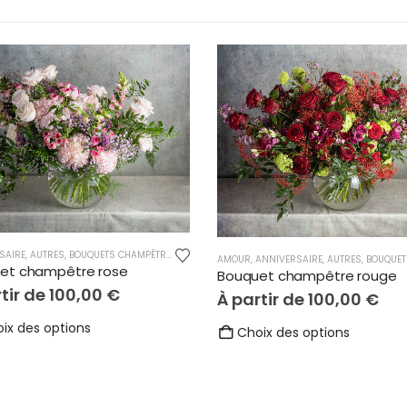
SAIRE
,
AUTRES
,
BOUQUETS CHAMPÊTRES
,
FÊTE DES MÈRES
,
NAISSANCE
,
REMERCIEMENTS
AMOUR
,
ANNIVERSAIRE
,
AUTRES
,
BOUQUETS CHA
et champêtre rose
Bouquet champêtre rouge
tir de
100,00
€
À partir de
100,00
€
Ce
ix des options
Ce
Choix des options
produit
produit
a
a
plusieurs
plusieurs