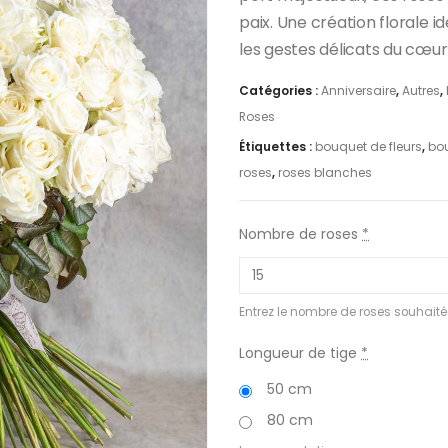
paix. Une création florale 
les gestes délicats du cœur
Catégories :
Anniversaire
,
Autres
,
Roses
Étiquettes :
bouquet de fleurs
,
bo
roses
,
roses blanches
Nombre de roses
*
Entrez le nombre de roses souhaitée
Longueur de tige
*
50 cm
80 cm