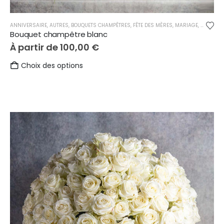
ANNIVERSAIRE
,
AUTRES
,
BOUQUETS CHAMPÊTRES
,
FÊTE DES MÈRES
,
MARIAGE
,
NAISSAN
Bouquet champêtre blanc
À partir de
100,00
€
Ce
Choix des options
produit
a
plusieurs
variations.
Les
options
peuvent
être
choisies
sur
la
page