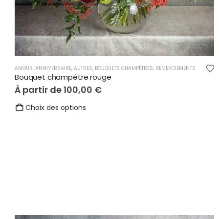
AMOUR
,
ANNIVERSAIRE
,
AUTRES
,
BOUQUETS CHAMPÊTRES
,
REMERCIEMENTS
Bouquet champêtre rouge
À partir de
100,00
€
Ce
Choix des options
produit
a
plusieurs
variations.
Les
options
peuvent
être