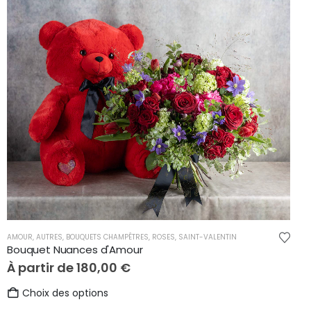
CE
,
REMERCIEMENTS
AMOUR
,
AUTRES
,
BOUQUETS CHAMPÊTRES
,
ROSES
,
SAINT-VALENTIN
Bouquet Nuances d'Amour
À partir de
180,00
€
Ce
Choix des options
produit