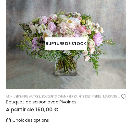
RUPTURE DE STOCK
ANNIVERSAIRE
,
AUTRES
,
BOUQUETS CHAMPÊTRES
,
FÊTE DES MÈRES
,
MARIAGE
,
NAISSAN
Bouquet de saison avec Pivoines
À partir de
150,00
€
Ce
Choix des options
produit