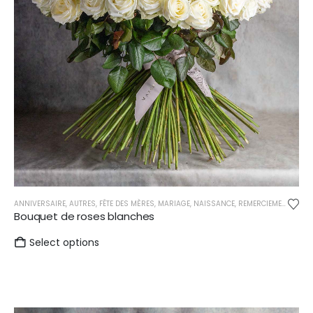
du
produit
ANNIVERSAIRE
,
AUTRES
,
FÊTE DES MÈRES
,
MARIAGE
,
NAISSANCE
,
REMERCIEMENTS
,
ROS
Bouquet de roses blanches
Select options