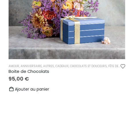
AMOUR
,
ANNIVERSAIRE
,
AUTRES
,
CADEAUX
,
CHOCOLATS ET DOUCEURS
,
FÊTE DES MÈRES
Boite de Chocolats
95,00
€
Ajouter au panier