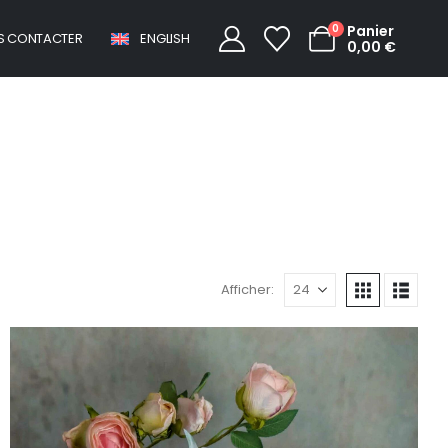
0
Panier
S CONTACTER
ENGLISH
0,00
€
Boutique
Afficher: