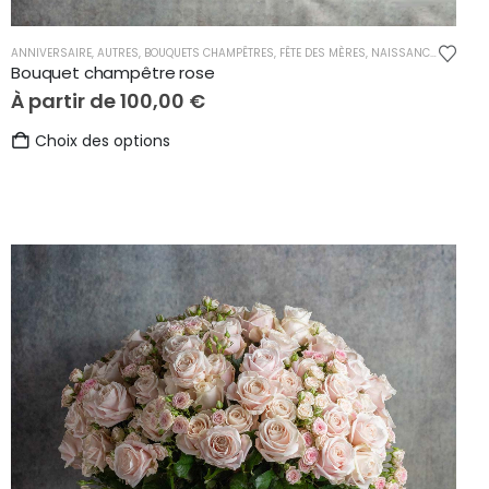
ANNIVERSAIRE
,
AUTRES
,
BOUQUETS CHAMPÊTRES
,
FÊTE DES MÈRES
,
NAISSANCE
,
REMERC
CE
,
REMERCIEMENTS
Bouquet champêtre rose
À partir de
100,00
€
Ce
Choix des options
produit
a
plusieurs
variations.
Les
options
peuvent
être
choisies
sur
la
page