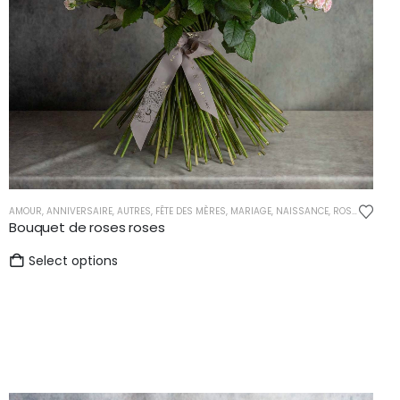
du
produit
AMOUR
,
ANNIVERSAIRE
,
AUTRES
,
FÊTE DES MÈRES
,
MARIAGE
,
NAISSANCE
,
ROSES
Bouquet de roses roses
Select options
ES