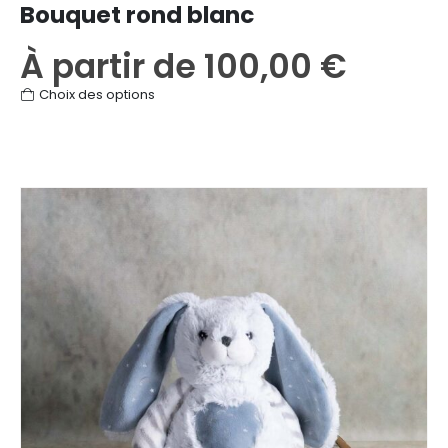
Bouquet rond blanc
À partir de
100,00
€
Ce
Choix des options
produit
a
plusieurs
variations.
Les
options
peuvent
être
choisies
sur
la
page
du
produit