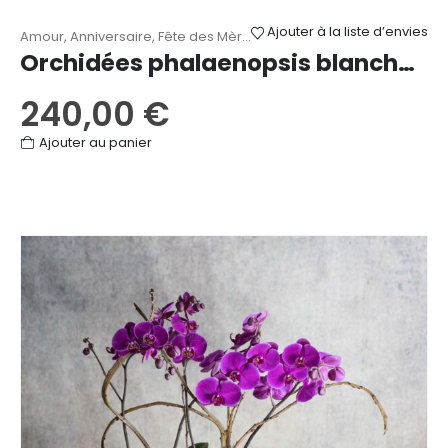
Ajouter à la liste d’envies
Amour
,
Anniversaire
,
Fête des Mères
,
Mariage
,
Naissance
,
Orchid
Orchidées phalaenopsis blanches 4 tiges
240,00
€
Ajouter au panier