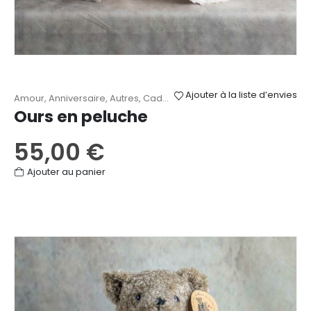
Ajouter à la liste d’envies
Amour
,
Anniversaire
,
Autres
,
Cadeaux
,
Naissance
,
Peluches
,
Reme
Ours en peluche
55,00
€
Ajouter au panier