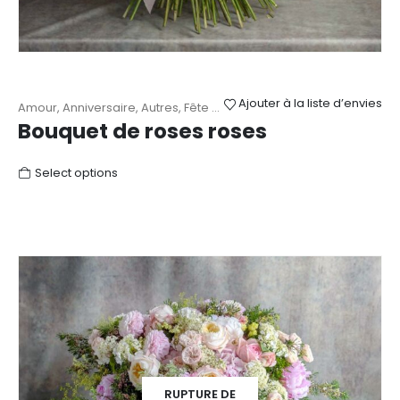
Ajouter à la liste d’envies
Amour
,
Anniversaire
,
Autres
,
Fête des Mères
,
Mariage
,
Naissance
,
Bouquet de roses roses
Select options
RUPTURE DE