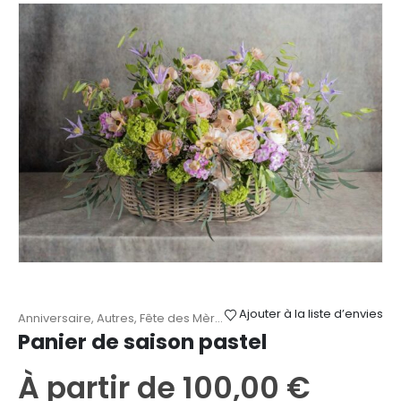
variations.
Les
options
peuvent
être
choisies
sur
la
page
du
produit
Ajouter à la liste d’envies
Anniversaire
,
Autres
,
Fête des Mères
,
Mariage
,
Naissance
,
Paniers
Panier de saison pastel
À partir de
100,00
€