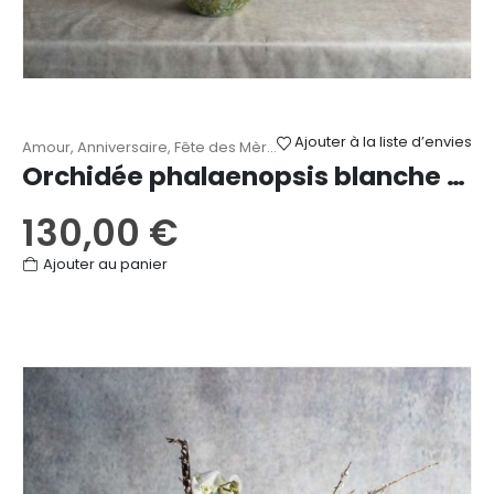
Ajouter à la liste d’envies
Amour
,
Anniversaire
,
Fête des Mères
,
Mariage
,
Naissance
,
Orchid
Orchidée phalaenopsis blanche 2 tiges
130,00
€
Ajouter au panier