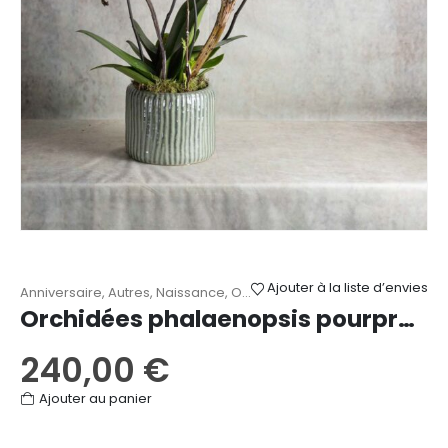
Ajouter à la liste d’envies
Anniversaire
,
Autres
,
Naissance
,
Orchidées
,
Remerciements
Orchidées phalaenopsis pourpres 4 tiges
240,00
€
Ajouter au panier