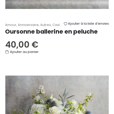
Ajouter à la liste d’envies
Amour
,
Anniversaire
,
Autres
,
Cadeaux
,
Fête des Mères
,
Naissance
Oursonne ballerine en peluche
40,00
€
Ajouter au panier