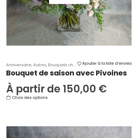
STOCK
Ajouter à la liste d’envies
Anniversaire
,
Autres
,
Bouquets champêtres
,
Fête des Mères
,
Mari
Bouquet de saison avec Pivoines
À partir de
150,00
€
Ce
Choix des options
produit
a
plusieurs
variations.
Les