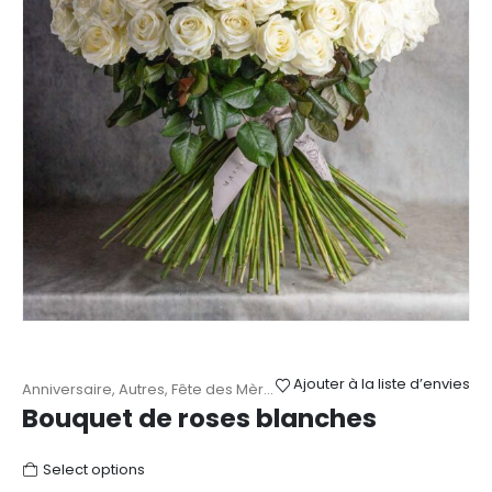
du
produit
Ajouter à la liste d’envies
Anniversaire
,
Autres
,
Fête des Mères
,
Mariage
,
Naissance
,
Remerc
Bouquet de roses blanches
Select options