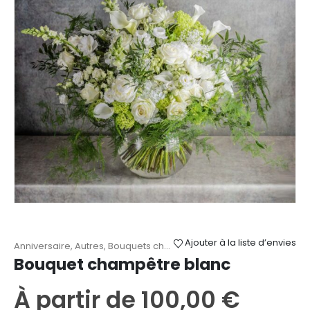
Ajouter à la liste d’envies
Anniversaire
,
Autres
,
Bouquets champêtres
,
Fête des Mères
,
Mari
Bouquet champêtre blanc
À partir de
100,00
€