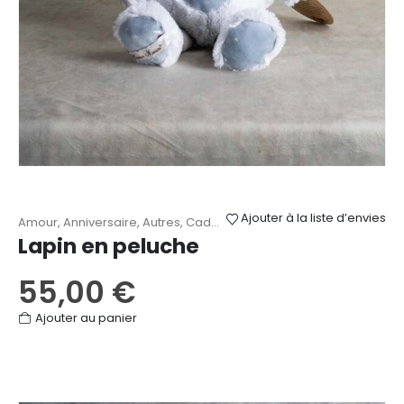
Ajouter à la liste d’envies
Amour
,
Anniversaire
,
Autres
,
Cadeaux
,
Naissance
,
Peluches
Lapin en peluche
55,00
€
Ajouter au panier