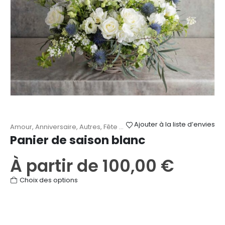
Ajouter à la liste d’envies
Amour
,
Anniversaire
,
Autres
,
Fête des Mères
,
Mariage
,
Naissance
,
Panier de saison blanc
À partir de
100,00
€
Ce
Choix des options
produit
a
plusieurs