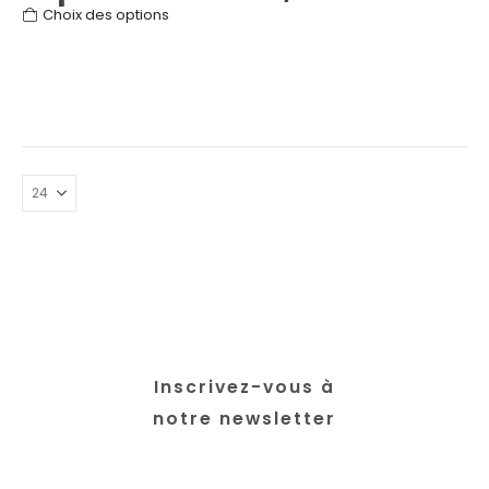
Ce
Choix des options
produit
a
plusieurs
variations.
Les
options
peuvent
être
choisies
sur
la
page
du
produit
Inscrivez-vous à
notre newsletter