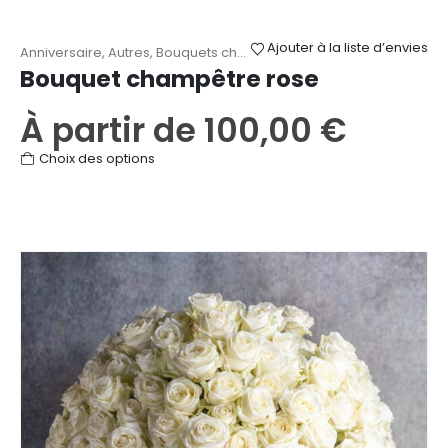
Ajouter à la liste d’envies
Anniversaire
,
Autres
,
Bouquets champêtres
,
Fête des Mères
,
Nais
Bouquet champêtre rose
À partir de
100,00
€
Ce
Choix des options
produit
a
plusieurs
variations.
Les
options
peuvent
être
choisies
sur
la
page