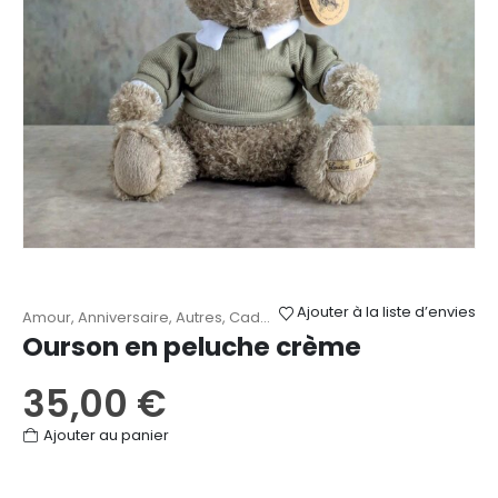
Ajouter à la liste d’envies
Amour
,
Anniversaire
,
Autres
,
Cadeaux
,
Fête des Mères
,
Naissance
Ourson en peluche crème
35,00
€
Ajouter au panier