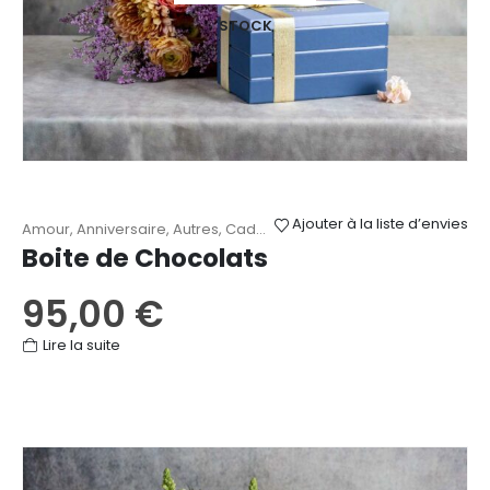
STOCK
Ajouter à la liste d’envies
Amour
,
Anniversaire
,
Autres
,
Cadeaux
,
Chocolats et douceurs
,
Fê
Boite de Chocolats
95,00
€
Lire la suite