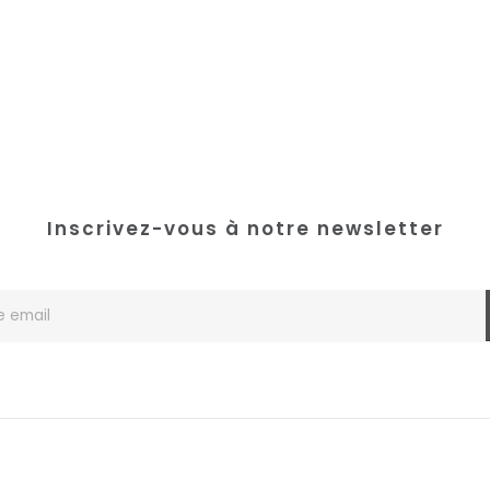
peuvent
être
choisies
sur
la
page
du
produit
Inscrivez-vous à notre newsletter