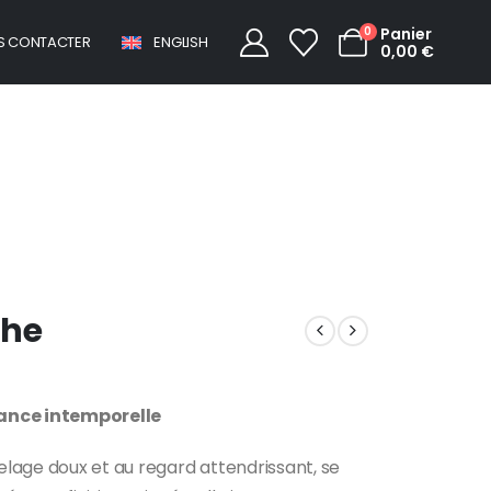
0
Panier
S CONTACTER
ENGLISH
0,00
€
Ours en peluche
che
ance intemporelle
lage doux et au regard attendrissant, se