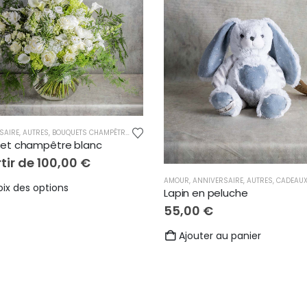
SAIRE
,
AUTRES
,
BOUQUETS CHAMPÊTRES
,
FÊTE DES MÈRES
,
MARIAGE
,
NAISSANCE
,
REMERCI
et champêtre blanc
tir de
100,00
€
AMOUR
,
ANNIVERSAIRE
,
AUTRES
,
CADEAU
Ce
ix des options
Lapin en peluche
produit
55,00
€
a
Ajouter au panier
plusieurs
variations.
Les
options