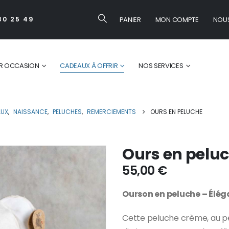
PANIER
MON COMPTE
NOU
30 25 49
R OCCASION
CADEAUX À OFFRIR
NOS SERVICES
AUX
,
NAISSANCE
,
PELUCHES
,
REMERCIEMENTS
OURS EN PELUCHE
Ours en pelu
55,00
€
Ourson en peluche – Élég
Cette peluche crème, au pe