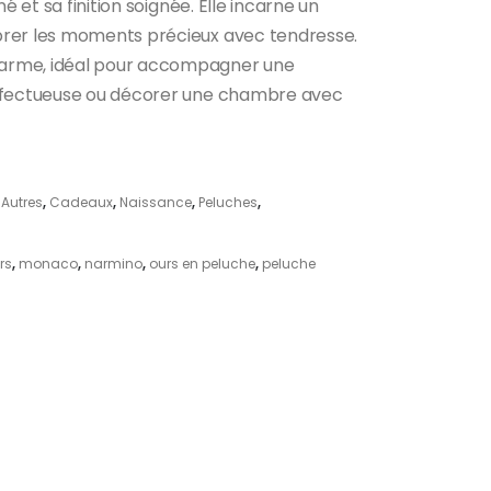
né et sa finition soignée. Elle incarne un
brer les moments précieux avec tendresse.
arme, idéal pour accompagner une
affectueuse ou décorer une chambre avec
,
Autres
,
Cadeaux
,
Naissance
,
Peluches
,
rs
,
monaco
,
narmino
,
ours en peluche
,
peluche