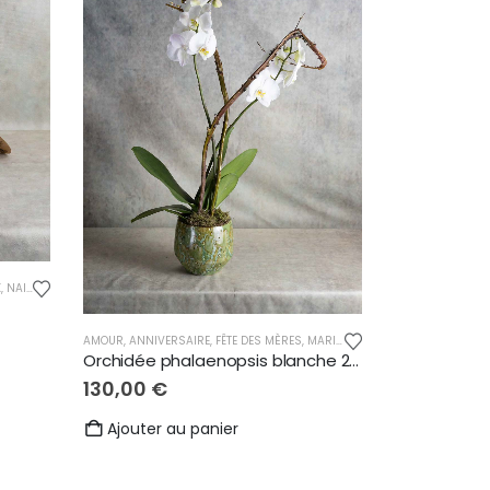
EMENTS
X
,
NAISSANCE
,
PELUCHES
AMOUR
,
ANNIVERSAIRE
,
FÊTE DES MÈRES
,
MARIAGE
,
NAISSANCE
,
ORCHIDÉE
Orchidée phalaenopsis blanche 2 tiges
130,00
€
Ajouter au panier