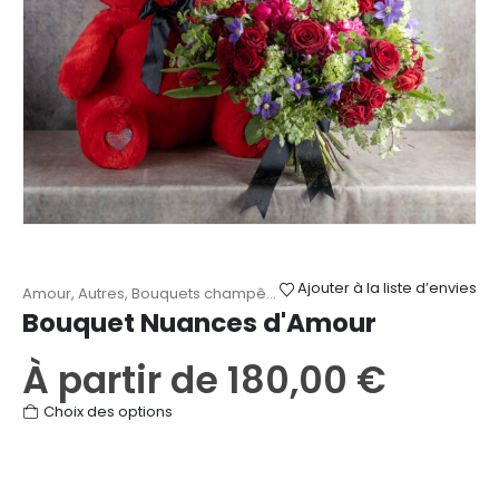
sur
la
page
du
produit
Ajouter à la liste d’envies
Amour
,
Autres
,
Bouquets champêtres
,
Roses
,
Saint-Valentin
Bouquet Nuances d'Amour
À partir de
180,00
€
Ce
Choix des options
produit
a
plusieurs