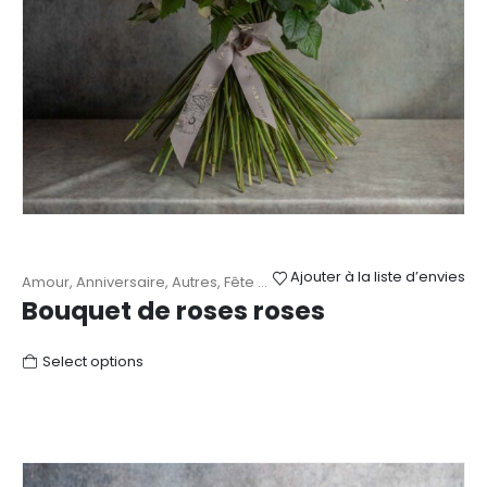
Ajouter à la liste d’envies
Amour
,
Anniversaire
,
Autres
,
Fête des Mères
,
Mariage
,
Naissance
,
Bouquet de roses roses
Select options