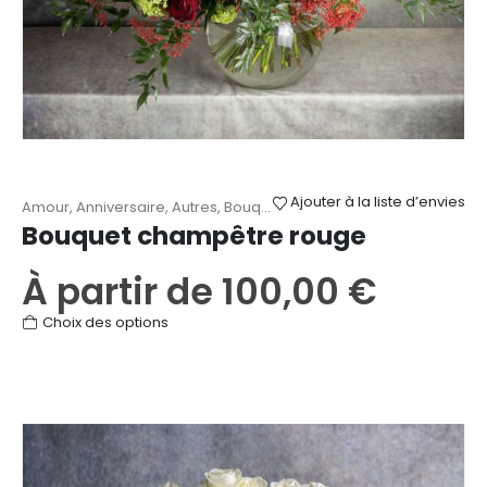
du
produit
Ajouter à la liste d’envies
Amour
,
Anniversaire
,
Autres
,
Bouquets champêtres
,
Remerciemen
Bouquet champêtre rouge
À partir de
100,00
€
Ce
Choix des options
produit
a
plusieurs
variations.
Les
options