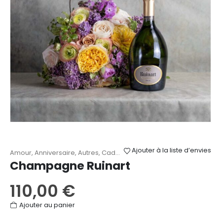
choisies
sur
la
page
du
produit
Ajouter à la liste d’envies
Amour
,
Anniversaire
,
Autres
,
Cadeaux
,
Champagnes
,
Remerciem
Champagne Ruinart
110,00
€
Ajouter au panier