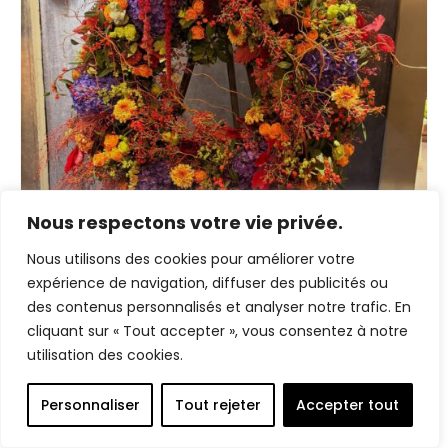
sur
la
page
du
produit
Nous respectons votre vie privée.
Nous utilisons des cookies pour améliorer votre
expérience de navigation, diffuser des publicités ou
des contenus personnalisés et analyser notre trafic. En
cliquant sur « Tout accepter », vous consentez à notre
Ajouter à la liste d’envies
Deuil
utilisation des cookies.
Couronne à fronton de fleurs mixtes
Personnaliser
Tout rejeter
Accepter tout
À partir de
750,00
€