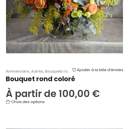
du
produit
Ajouter à la liste d’envies
Anniversaire
,
Autres
,
Bouquets ronds
,
Fête des Mères
,
Remerciem
Bouquet rond coloré
À partir de
100,00
€
Ce
Choix des options
produit
a
plusieurs