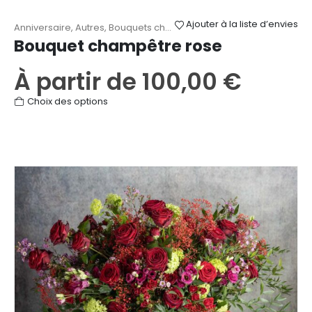
Ajouter à la liste d’envies
Anniversaire
,
Autres
,
Bouquets champêtres
,
Fête des Mères
,
Nais
Bouquet champêtre rose
À partir de
100,00
€
Ce
Choix des options
produit
a
plusieurs
variations.
Les
options
peuvent
être
choisies
sur
la
page