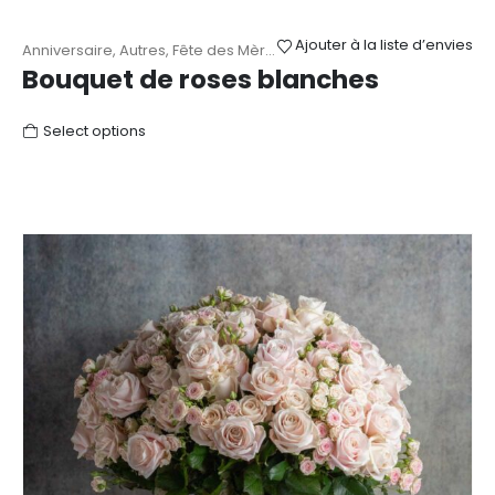
Ajouter à la liste d’envies
Anniversaire
,
Autres
,
Fête des Mères
,
Mariage
,
Naissance
,
Remerc
Bouquet de roses blanches
Select options