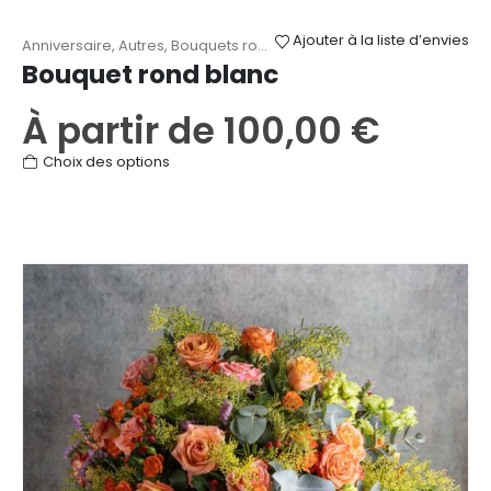
Ajouter à la liste d’envies
Anniversaire
,
Autres
,
Bouquets ronds
,
Fête des Mères
,
Mariage
,
Na
Bouquet rond blanc
À partir de
100,00
€
Ce
Choix des options
produit
a
plusieurs
variations.
Les
options
peuvent
être
choisies
sur
la
page