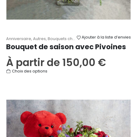
Ajouter à la liste d’envies
Anniversaire
,
Autres
,
Bouquets champêtres
,
Fête des Mères
,
Mari
Bouquet de saison avec Pivoines
À partir de
150,00
€
Ce
Choix des options
produit
a
plusieurs
variations.
Les
options
peuvent
être
choisies