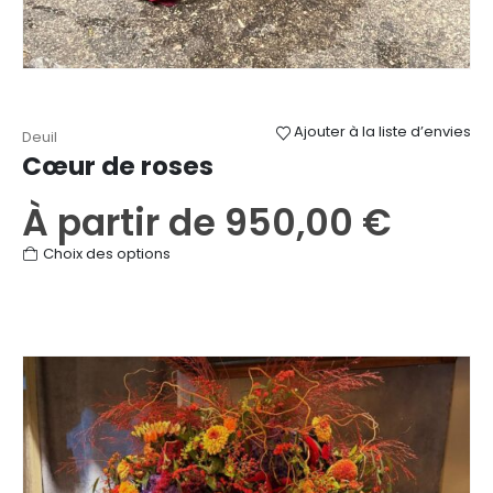
Ajouter à la liste d’envies
Deuil
Cœur de roses
À partir de
950,00
€
Ce
Choix des options
produit
a
plusieurs
variations.
Les
options
peuvent
être
choisies