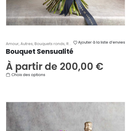
Ajouter à la liste d’envies
Amour
,
Autres
,
Bouquets ronds
,
Roses
,
Saint-Valentin
Bouquet Sensualité
À partir de
200,00
€
Ce
Choix des options
produit
a
plusieurs
variations.
Les
options
peuvent
être