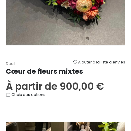
Ajouter à la liste d’envies
Deuil
Cœur de fleurs mixtes
À partir de
900,00
€
Ce
Choix des options
produit
a
plusieurs
variations.
Les