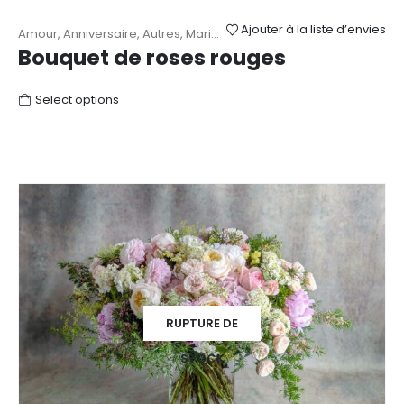
Ajouter à la liste d’envies
Amour
,
Anniversaire
,
Autres
,
Mariage
,
Roses
,
Saint-Valentin
Bouquet de roses rouges
Select options
RUPTURE DE
STOCK