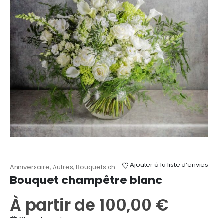
Ajouter à la liste d’envies
Anniversaire
,
Autres
,
Bouquets champêtres
,
Fête des Mères
,
Mari
Bouquet champêtre blanc
À partir de
100,00
€