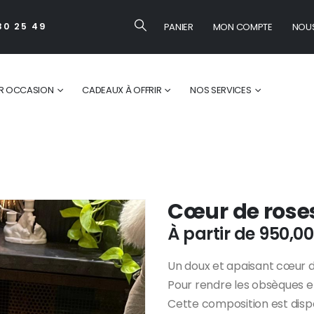
PANIER
MON COMPTE
NOU
30 25 49
R OCCASION
CADEAUX À OFFRIR
NOS SERVICES
Cœur de rose
À partir de
950,0
Un doux et apaisant cœur de 
Pour rendre les obsèques et
Cette composition est dispo