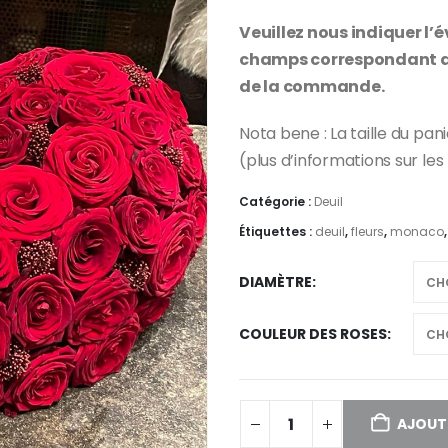
Veuillez nous indiquer l’
champs correspondant d
de la commande.
Nota bene : La taille du pa
(plus d’informations sur les
Catégorie :
Deuil
Étiquettes :
deuil
,
fleurs
,
monaco
DIAMÈTRE
COULEUR DES ROSES
AJOUTE