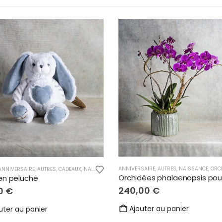
AGE
,
NAISSANCE
,
REMERCIEMENTS
ANNIVERSAIRE
,
AUTRES
,
NAISSANCE
,
ORCH
ANNIVERSAIRE
,
AUTRES
,
CADEAUX
,
NAISSANCE
,
PELUCHES
en peluche
240,00
€
0
€
Ajouter au panier
uter au panier