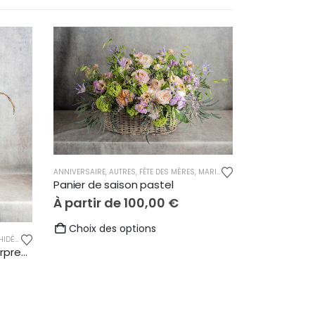
ANNIVERSAIRE
,
AUTRES
,
FÊTE DES MÈRES
,
MARIAGE
,
NAISSANCE
,
PANIERS 
Panier de saison pastel
À partir de
100,00
€
Ce
Choix des options
IDÉES
,
REMERCIEMENTS
produit
Orchidées phalaenopsis pourpres 4 tiges
a
plusieurs
variations.