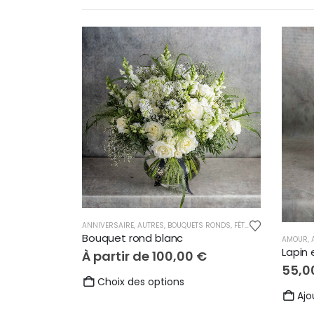
ANNIVERSAIRE
,
AUTRES
,
BOUQUETS RONDS
,
FÊTE DES MÈRES
,
MARI
Bouquet rond blanc
AMOUR
,
Lapin 
À partir de
100,00
€
55,0
Ce
Choix des options
Ajo
produit