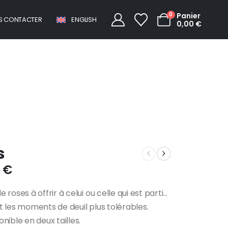
0
Panier
S CONTACTER
ENGLISH
0,00
€
Cœur de roses
s
0
€
roses à offrir à celui ou celle qui est parti…
 les moments de deuil plus tolérables.
nible en deux tailles.