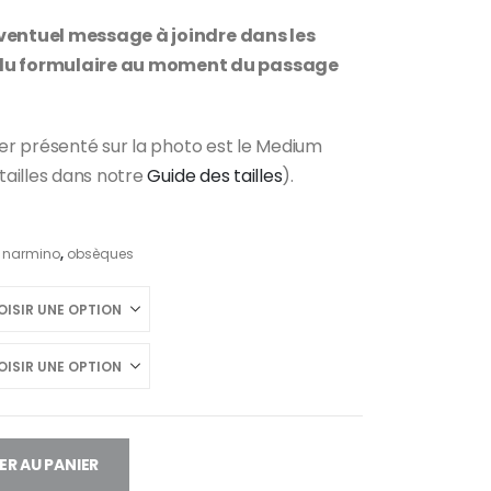
éventuel message à joindre dans les
u formulaire au moment du passage
nier présenté sur la photo est le Medium
 tailles dans notre
Guide des tailles
).
,
narmino
,
obsèques
R AU PANIER