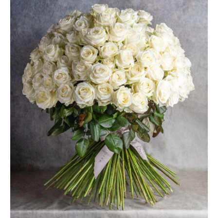
options
peuvent
être
choisies
sur
la
page
du
produit