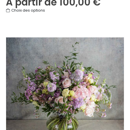
À partir de
100,00
€
Ce
Choix des options
produit
a
plusieurs
variations.
Les
options
peuvent
être
choisies
sur
la
page
du
produit