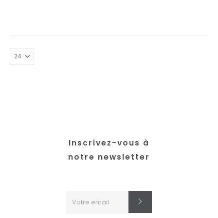
plusieurs
variations.
Les
options
peuvent
être
choisies
sur
la
page
du
produit
Inscrivez-vous à
notre newsletter