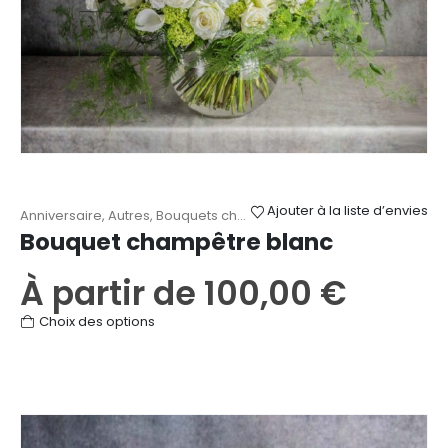
Ajouter à la liste d’envies
Anniversaire
,
Autres
,
Bouquets champêtres
,
Fête des Mères
,
Mari
Bouquet champêtre blanc
À partir de
100,00
€
Ce
Choix des options
produit
a
plusieurs
variations.
Les