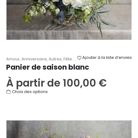
Ajouter à la liste d’envies
Amour
,
Anniversaire
,
Autres
,
Fête des Mères
,
Mariage
,
Naissance
,
Panier de saison blanc
À partir de
100,00
€
Ce
Choix des options
produit
a
plusieurs
variations.
Les
options