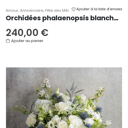
Ajouter à la liste d’envies
Amour
,
Anniversaire
,
Fête des Mères
,
Mariage
,
Naissance
,
Orchid
Orchidées phalaenopsis blanches 4 tiges
240,00
€
Ajouter au panier