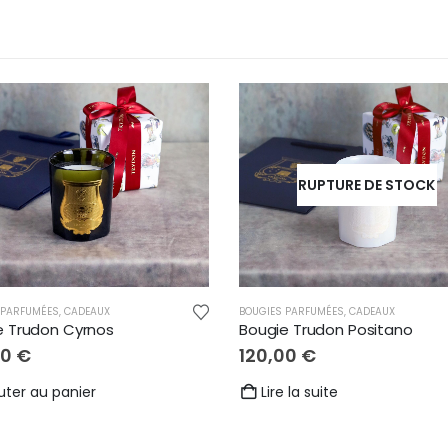
RUPTURE DE STOCK
 PARFUMÉES
,
CADEAUX
BOUGIES PARFUMÉES
,
CADEAUX
e Trudon Cyrnos
Bougie Trudon Positano
00
€
120,00
€
uter au panier
Lire la suite