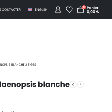
0
Panier
S CONTACTER
ENGLISH
0,00
€
e phalaenopsis blanche 2 tiges
NOPSIS BLANCHE 2 TIGES
laenopsis blanche