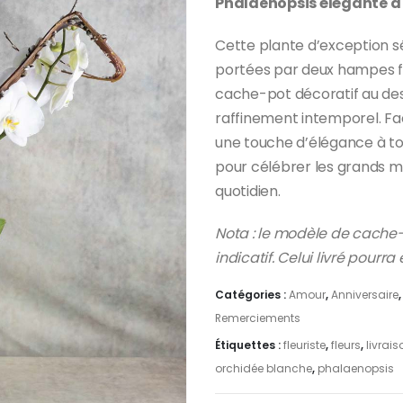
Phalaenopsis élégante à 
Cette plante d’exception sé
portées par deux hampes f
cache-pot décoratif au desi
raffinement intemporel. Fac
une touche d’élégance à tout
pour célébrer les grands m
quotidien.
Nota : le modèle de cache-p
indicatif. Celui livré pourra
Catégories :
Amour
,
Anniversaire
Remerciements
Étiquettes :
fleuriste
,
fleurs
,
livrais
orchidée blanche
,
phalaenopsis