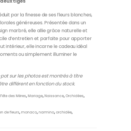
deux tiges
duit par la finesse de ses fleurs blanches,
lorales généreuses. Présentée dans un
gn marbré, elle allie grâce naturelle et
ile d’entretien et parfaite pour apporter
 intérieur, elle incarne le cadeau idéal
oments ou simplement illuminer le
ot sur les photos est montrés à titre
 être différent en fonction du stock.
,
Fête des Mères
,
Mariage
,
Naissance
,
Orchidées
,
on de fleurs
,
monaco
,
narmino
,
orchidée
,