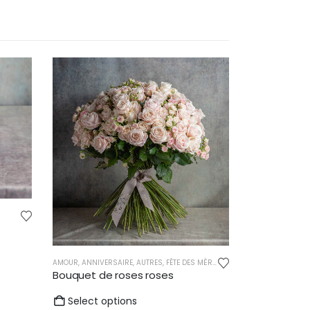
AMOUR
,
ANNIVERSAIRE
,
AUTRES
,
FÊTE DES MÈRES
,
MARIAGE
,
NAISSANCE
,
R
Bouquet de roses roses
Select options