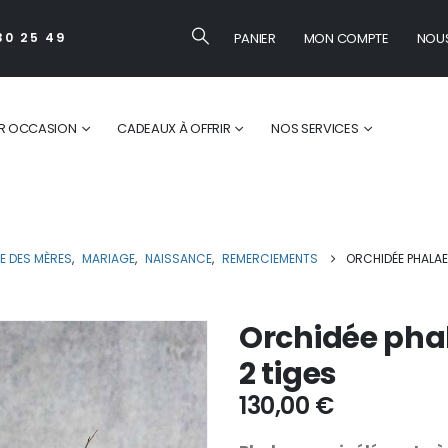
PANIER
MON COMPTE
NOU
30 25 49
R OCCASION
CADEAUX À OFFRIR
NOS SERVICES
Orchidé
TE DES MÈRES
,
MARIAGE
,
NAISSANCE
,
REMERCIEMENTS
ORCHIDÉE PHALAE
Orchidée pha
2 tiges
130,00
€