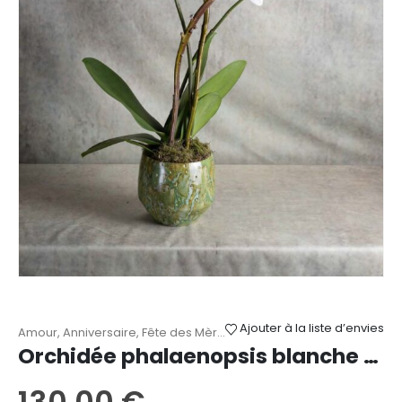
du
produit
Ajouter à la liste d’envies
Amour
,
Anniversaire
,
Fête des Mères
,
Mariage
,
Naissance
,
Orchid
Orchidée phalaenopsis blanche 2 tiges