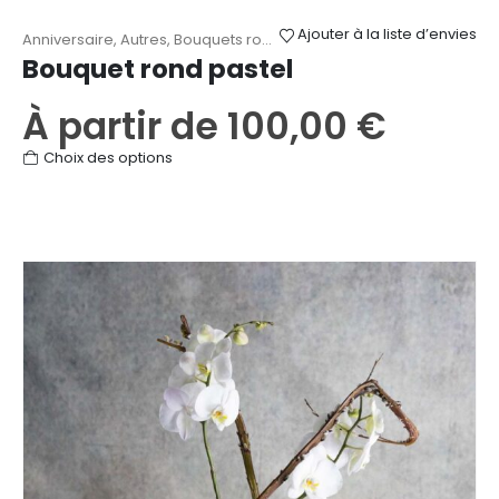
Ajouter à la liste d’envies
Anniversaire
,
Autres
,
Bouquets ronds
,
Fête des Mères
,
Mariage
,
R
Bouquet rond pastel
À partir de
100,00
€
Ce
Choix des options
produit
a
plusieurs
variations.
Les
options
peuvent
être
choisies
sur
la
page