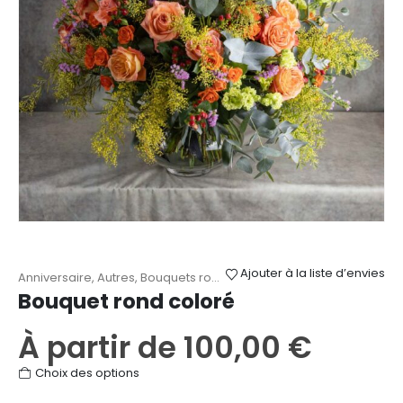
Ajouter à la liste d’envies
Anniversaire
,
Autres
,
Bouquets ronds
,
Fête des Mères
,
Remerciem
Bouquet rond coloré
À partir de
100,00
€
Ce
Choix des options
produit