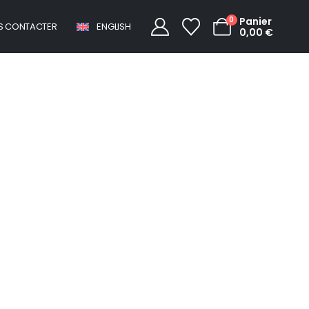
0
Panier
S CONTACTER
ENGLISH
0,00
€
Plan du site