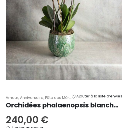
Ajouter à la liste d’envies
Amour
,
Anniversaire
,
Fête des Mères
,
Mariage
,
Naissance
,
Orchid
Orchidées phalaenopsis blanches 4 tiges
240,00
€
Ajouter au panier