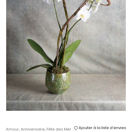
Ajouter à la liste d’envies
Amour
,
Anniversaire
,
Fête des Mères
,
Mariage
,
Naissance
,
Orchid