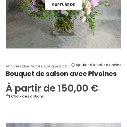
RUPTURE DE
STOCK
Ajouter à la liste d’envies
Anniversaire
,
Autres
,
Bouquets champêtres
,
Fête des Mères
,
Mari
Bouquet de saison avec Pivoines
À partir de
150,00
€
Ce
Choix des options
produit
a
plusieurs
variations.