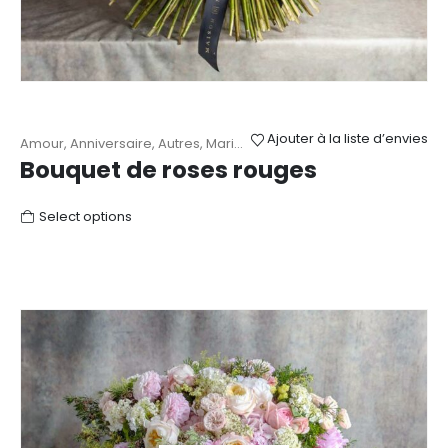
Ajouter à la liste d’envies
Amour
,
Anniversaire
,
Autres
,
Mariage
,
Roses
,
Saint-Valentin
Bouquet de roses rouges
Select options