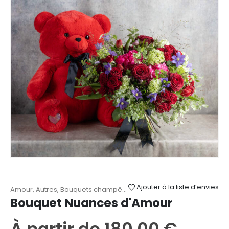
Les
options
peuvent
être
choisies
sur
la
page
du
produit
Ajouter à la liste d’envies
Amour
,
Autres
,
Bouquets champêtres
,
Roses
,
Saint-Valentin
Bouquet Nuances d'Amour