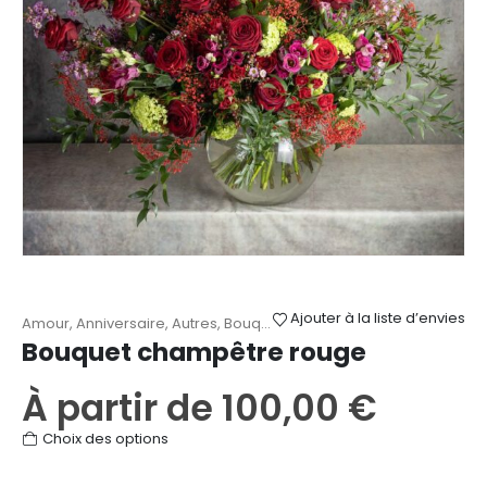
choisies
sur
la
page
du
produit
Ajouter à la liste d’envies
Amour
,
Anniversaire
,
Autres
,
Bouquets champêtres
,
Remerciemen
Bouquet champêtre rouge
À partir de
100,00
€
Ce
Choix des options
produit