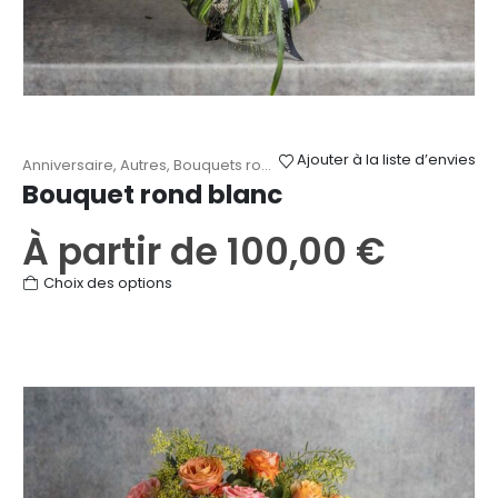
Ajouter à la liste d’envies
Anniversaire
,
Autres
,
Bouquets ronds
,
Fête des Mères
,
Mariage
,
Na
Bouquet rond blanc
À partir de
100,00
€
Ce
Choix des options
produit
a
plusieurs
variations.
Les
options
peuvent
être