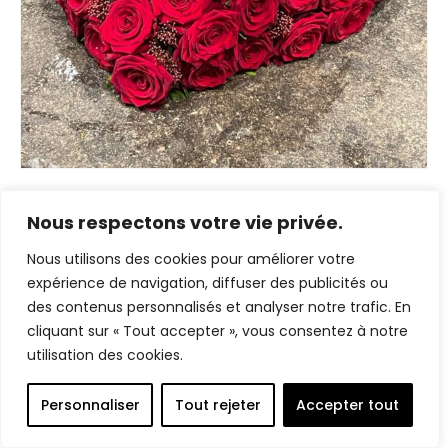
Nous respectons votre vie privée.
Ajouter à la liste d’envies
Deuil
Cœur de roses
Nous utilisons des cookies pour améliorer votre
expérience de navigation, diffuser des publicités ou
À partir de
950,00
€
des contenus personnalisés et analyser notre trafic. En
cliquant sur « Tout accepter », vous consentez à notre
Ce
Choix des options
utilisation des cookies.
produit
a
Personnaliser
Tout rejeter
Accepter tout
plusieurs
variations.