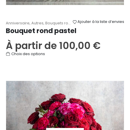
Ajouter à la liste d’envies
Anniversaire
,
Autres
,
Bouquets ronds
,
Fête des Mères
,
Mariage
,
R
Bouquet rond pastel
À partir de
100,00
€
Ce
Choix des options
produit
a
plusieurs
variations.
Les
options
peuvent
être
choisies
sur