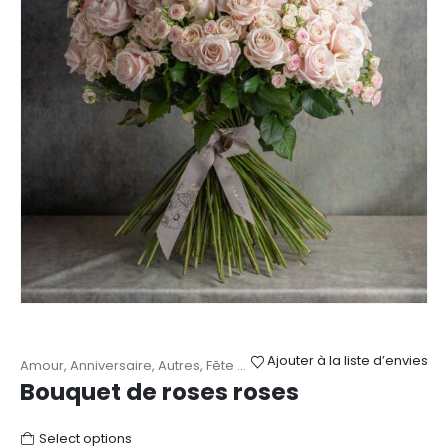
Ajouter à la liste d’envies
Amour
,
Anniversaire
,
Autres
,
Fête des Mères
,
Mariage
,
Naissance
,
Bouquet de roses roses
Select options