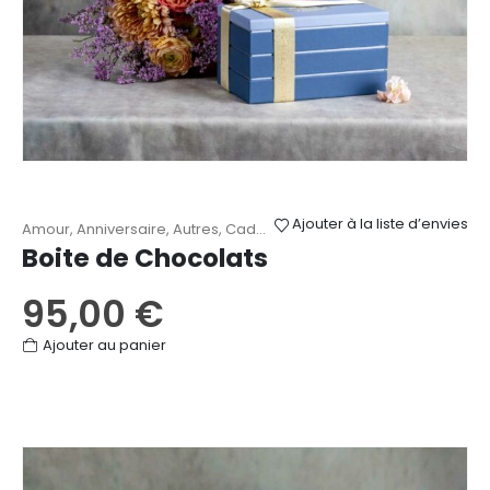
Ajouter à la liste d’envies
Amour
,
Anniversaire
,
Autres
,
Cadeaux
,
Chocolats et douceurs
,
Fê
Boite de Chocolats
95,00
€
Ajouter au panier