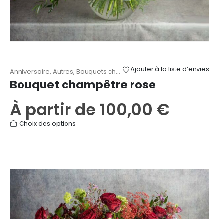
Ajouter à la liste d’envies
Anniversaire
,
Autres
,
Bouquets champêtres
,
Fête des Mères
,
Nais
Bouquet champêtre rose
À partir de
100,00
€
Ce
Choix des options
produit
a
plusieurs
variations.
Les
options
peuvent
être