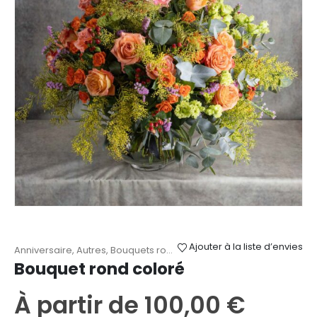
choisies
sur
la
page
du
produit
Ajouter à la liste d’envies
Anniversaire
,
Autres
,
Bouquets ronds
,
Fête des Mères
,
Remerciem
Bouquet rond coloré
À partir de
100,00
€