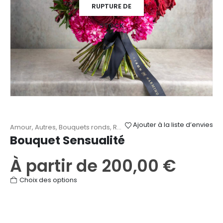
la
RUPTURE DE
page
du
STOCK
produit
Ajouter à la liste d’envies
Amour
,
Autres
,
Bouquets ronds
,
Roses
,
Saint-Valentin
Bouquet Sensualité
À partir de
200,00
€
Ce
Choix des options
produit
a
plusieurs