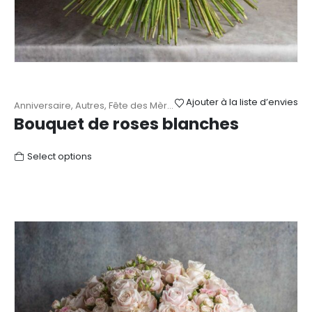
Ajouter à la liste d’envies
Anniversaire
,
Autres
,
Fête des Mères
,
Mariage
,
Naissance
,
Remerc
Bouquet de roses blanches
Select options