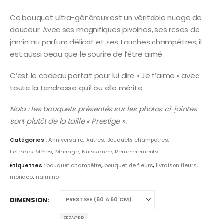
Ce bouquet ultra-généreux est un véritable nuage de
douceur. Avec ses magnifiques pivoines, ses roses de
jardin au parfum délicat et ses touches champêtres, il
est aussi beau que le sourire de l’être aimé.
C’est le cadeau parfait pour lui dire « Je t’aime » avec
toute la tendresse qu’il ou elle mérite.
Nota : les bouquets présentés sur les photos ci-jointes
sont plutôt de la taille « Prestige ».
Catégories :
Anniversaire
,
Autres
,
Bouquets champêtres
,
Fête des Mères
,
Mariage
,
Naissance
,
Remerciements
Étiquettes :
bouquet champêtre
,
bouquet de fleurs
,
livraison fleurs
,
monaco
,
narmino
DIMENSION
EFFACER