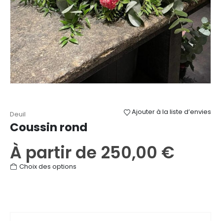
Ajouter à la liste d’envies
Deuil
Coussin rond
À partir de
250,00
€
Ce
Choix des options
produit
a
plusieurs
variations.