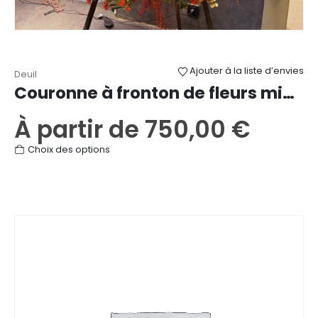
Ajouter à la liste d’envies
Deuil
Couronne à fronton de fleurs mixtes
À partir de
750,00
€
Ce
Choix des options
produit
a
plusieurs
variations.
Les
options
peuvent
être
choisies