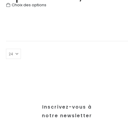
Ce
Choix des options
produit
a
plusieurs
variations.
Les
options
peuvent
être
choisies
sur
la
page
du
produit
Inscrivez-vous à
notre newsletter