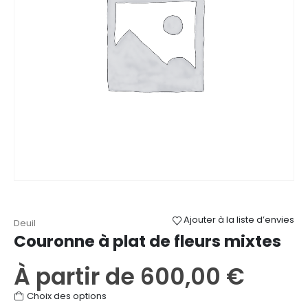
sur
la
page
du
produit
Ajouter à la liste d’envies
Deuil
Couronne à plat de fleurs mixtes
À partir de
600,00
€
Ce
Choix des options