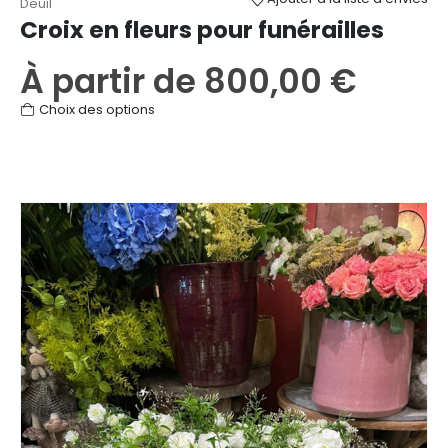
Deuil
Croix en fleurs pour funérailles
À partir de
800,00
€
Ce
Choix des options
produit
a
plusieurs
variations.
Les
options
peuvent
être
choisies
sur
la
page
du
produit