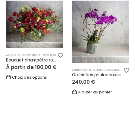
AMOUR
,
ANNIVERSAIRE
,
AUTRES
,
BOUQUETS CHAMPÊTRES
,
REMERCIEMENTS
Bouquet champêtre rouge
À partir de
100,00
€
ANNIVERSAIRE
,
AUTRES
,
NAISSANCE
,
ORCHIDÉE
Orchidées phalaenopsis pourpres 4 tiges
Ce
Choix des options
240,00
€
produit
a
Ajouter au panier
plusieurs
variations.
Les
options
peuvent
être