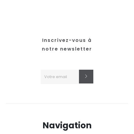
choisies
sur
la
page
du
Inscrivez-vous à
produit
notre newsletter
Navigation