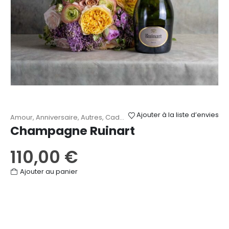
Ajouter à la liste d’envies
Amour
,
Anniversaire
,
Autres
,
Cadeaux
,
Champagnes
,
Remerciem
Champagne Ruinart
110,00
€
Ajouter au panier