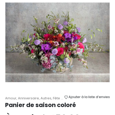
variations.
Les
options
peuvent
être
choisies
sur
la
page
du
produit
Ajouter à la liste d’envies
Amour
,
Anniversaire
,
Autres
,
Fête des Mères
,
Paniers de saison
,
R
Panier de saison coloré