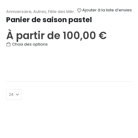
Ajouter à la liste d’envies
Anniversaire
,
Autres
,
Fête des Mères
,
Mariage
,
Naissance
,
Paniers
Panier de saison pastel
À partir de
100,00
€
Ce
Choix des options
produit
a
plusieurs
variations.
Les
options
peuvent
être
choisies
sur
la
page