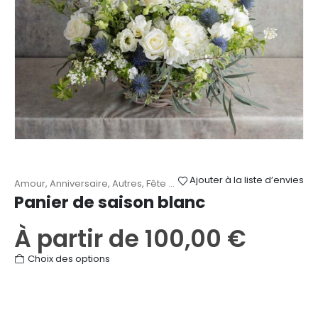
Ajouter à la liste d’envies
Amour
,
Anniversaire
,
Autres
,
Fête des Mères
,
Mariage
,
Naissance
,
Panier de saison blanc
À partir de
100,00
€
Ce
Choix des options
produit
a
plusieurs