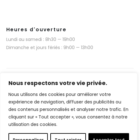
Heures d'ouverture
Lundi au samedi : 8h30 — 19h00
Dimanche et jours fériés : 9h00 — 13h00
Nous respectons votre vie privée.
Nous utilisons des cookies pour améliorer votre
Narmino SARL © 2025. Tous droits réservés.
expérience de navigation, diffuser des publicités ou
Réalisation technique du site web par Media 377
des contenus personnalisés et analyser notre trafic. En
(www.media377.com)
cliquant sur « Tout accepter », vous consentez à notre
utilisation des cookies.
Français
English
(
Anglais
)