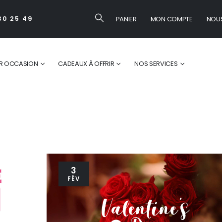
PANIER
MON COMPTE
NOU
30 25 49
R OCCASION
CADEAUX À OFFRIR
NOS SERVICES
Bouquets de fl
3
FÉV