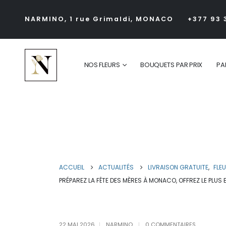
NARMINO, 1 rue Grimaldi, MONACO
+377 93 
NOS FLEURS
BOUQUETS PAR PRIX
PA
Préparez la Fête des Mère
bouquet !
ACCUEIL
ACTUALITÉS
LIVRAISON GRATUITE
,
FLE
PRÉPAREZ LA FÊTE DES MÈRES À MONACO, OFFREZ LE PLUS 
22 MAI 2026
NARMINO
0 COMMENTAIRES