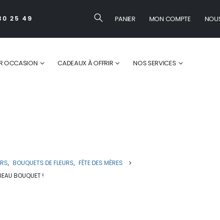
PANIER
MON COMPTE
NOU
30 25 49
R OCCASION
CADEAUX À OFFRIR
NOS SERVICES
s à Monaco, offrez le plus beau
URS
,
BOUQUETS DE FLEURS
,
FÊTE DES MÈRES
BEAU BOUQUET !