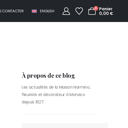
0
Panier
S CONTACTER
ENGLISH
0,00
€
wers
À propos de ce blog
Les actualités de la Maison Narmino,
fleuriste et décorateur à Monaco
depuis 1927.
RECHERCHER