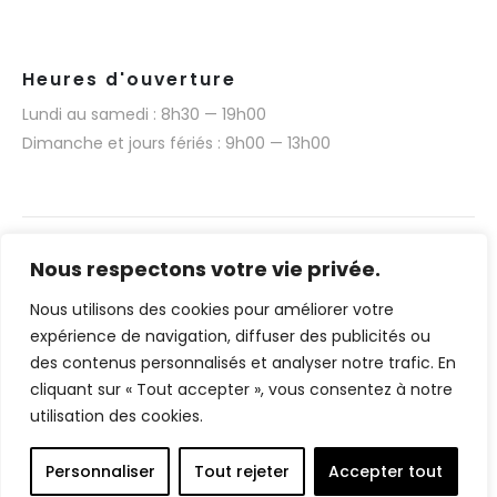
Heures d'ouverture
Lundi au samedi : 8h30 — 19h00
Dimanche et jours fériés : 9h00 — 13h00
Nous respectons votre vie privée.
Nous utilisons des cookies pour améliorer votre
Narmino SARL © 2025. Tous droits réservés.
expérience de navigation, diffuser des publicités ou
Réalisation technique du site web par Media 377
des contenus personnalisés et analyser notre trafic. En
(www.media377.com)
cliquant sur « Tout accepter », vous consentez à notre
utilisation des cookies.
Français
English
(
Anglais
)
Personnaliser
Tout rejeter
Accepter tout